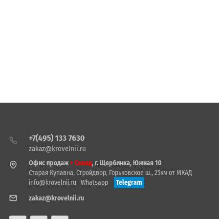
+7(495) 133 7630
zakaz@krovelnii.ru
Офис продаж
+ Склад
, г. Щербинка, Южная 10
Старая Купавна, Стройдвор, Горьковское ш., 25км от МКАД
info@krovelnii.ru
Whatsapp
Telegram
zakaz@krovelnii.ru