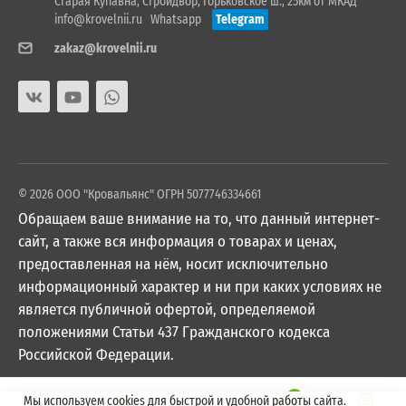
Старая Купавна, Стройдвор, Горьковское ш., 25км от МКАД
info@krovelnii.ru
Whatsapp
Telegram
zakaz@krovelnii.ru
© 2026 ООО "Кровальянс" ОГРН 5077746334661
Обращаем ваше внимание на то, что данный интернет-
сайт, а также вся информация о товарах и ценах,
предоставленная на нём, носит исключительно
информационный характер и ни при каких условиях не
является публичной офертой, определяемой
положениями Статьи 437 Гражданского кодекса
Российской Федерации.
0
Мы используем cookies для быстрой и удобной работы сайта.