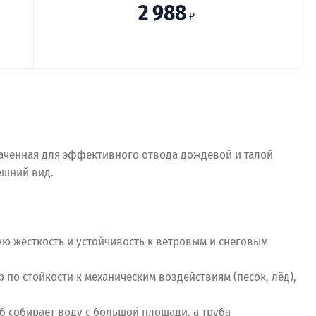
2 988
₽
наченная для эффективного отвода дождевой и талой
ешний вид.
ую жёсткость и устойчивость к ветровым и снеговым
о стойкости к механическим воздействиям (песок, лёд),
б собирает воду с большой площади, а труба