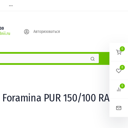
630
Авторизоваться
nii.ru
0
0
0
Foramina PUR 150/100 RAL