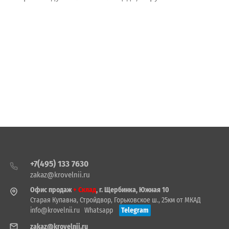
+7(495) 133 7630
zakaz@krovelnii.ru
Офис продаж
+ Склад
, г. Щербинка, Южная 10
Старая Купавна, Стройдвор, Горьковское ш., 25км от МКАД
info@krovelnii.ru
Whatsapp
Telegram
zakaz@krovelnii.ru