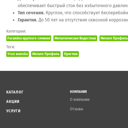
обеспечивает быстрый сток без избыточного давлен
Тип сечения.
Круглое, что способствует бесперебой
Гарантия.
До 50 лет на отсутствие сквозной коррози
Категории:
Foramina круглого сечения
Металлические Водостоки
Металл Профиль 
Теги:
Угол желоба
Металл Профиль
Престиж
КАТАЛОГ
КОМПАНИЯ
О компании
АКЦИИ
Отзывы
УСЛУГИ