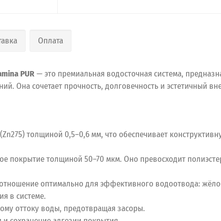
тавка
Оплата
amina PUR
— это премиальная водосточная система, предназ
ий. Она сочетает прочность, долговечность и эстетичный вн
Zn275) толщиной 0,5–0,6 мм, что обеспечивает конструктивн
 покрытие толщиной 50–70 мкм. Оно превосходит полиэстер п
соотношение оптимально для эффективного водоотвода: жёло
ия в системе.
ному оттоку воды, предотвращая засоры.
и и сохранение адгезии покрытия.