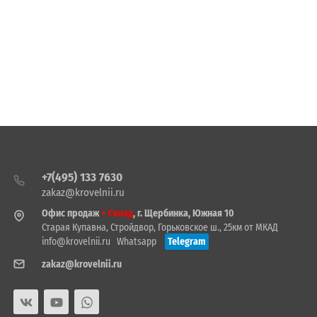
+7(495) 133 7630
zakaz@krovelnii.ru
Офис продаж
+ Склад
, г. Щербинка, Южная 10
Старая Купавна, Стройдвор, Горьковское ш., 25км от МКАД
info@krovelnii.ru
Whatsapp
Telegram
zakaz@krovelnii.ru