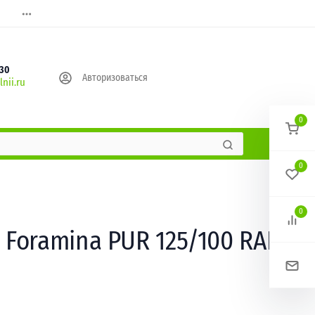
630
Авторизоваться
nii.ru
0
0
0
Foramina PUR 125/100 RAL