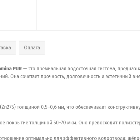
тавка
Оплата
amina PUR
— это премиальная водосточная система, предназ
ий. Она сочетает прочность, долговечность и эстетичный вн
Zn275) толщиной 0,5–0,6 мм, что обеспечивает конструктивн
 покрытие толщиной 50–70 мкм. Оно превосходит полиэстер п
соотношение оптимально для эффективного водоотвода: жёлоб