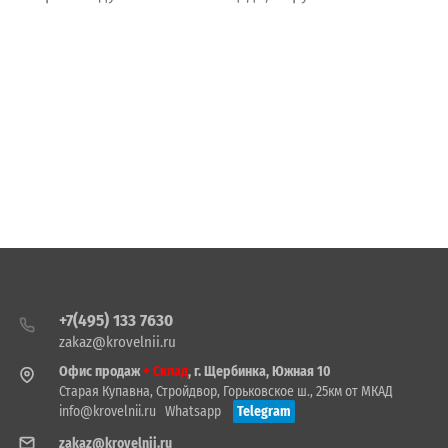
+7(495) 133 7630
zakaz@krovelnii.ru
Офис продаж
+ Склад
, г. Щербинка, Южная 10
Старая Купавна, Стройдвор, Горьковское ш., 25км от МКАД
info@krovelnii.ru
Whatsapp
Telegram
zakaz@krovelnii.ru