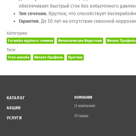
обеспечивает быстрый сток без избыточного давлен
Тип сечения.
Круглое, что способствует бесперебой
Гарантия.
До 50 лет на отсутствие сквозной коррози
Категории:
Foramina круглого сечения
Металлические Водостоки
Металл Профиль 
Теги:
Угол желоба
Металл Профиль
Престиж
КАТАЛОГ
КОМПАНИЯ
О компании
АКЦИИ
Отзывы
УСЛУГИ