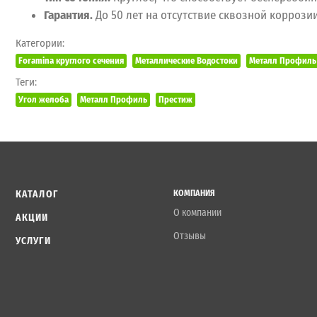
Гарантия.
До 50 лет на отсутствие сквозной коррози
Категории:
Foramina круглого сечения
Металлические Водостоки
Металл Профиль 
Теги:
Угол желоба
Металл Профиль
Престиж
КАТАЛОГ
КОМПАНИЯ
О компании
АКЦИИ
Отзывы
УСЛУГИ