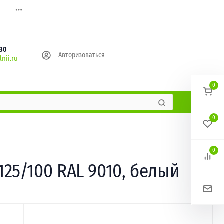
630
Авторизоваться
nii.ru
0
0
0
5/100 RAL 9010, белый