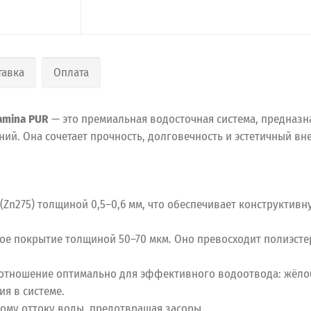
тавка
Оплата
amina PUR
— это премиальная водосточная система, предназ
ий. Она сочетает прочность, долговечность и эстетичный вн
Zn275) толщиной 0,5–0,6 мм, что обеспечивает конструктивн
 покрытие толщиной 50–70 мкм. Оно превосходит полиэстер п
соотношение оптимально для эффективного водоотвода: жёлоб
ия в системе.
ному оттоку воды, предотвращая засоры.