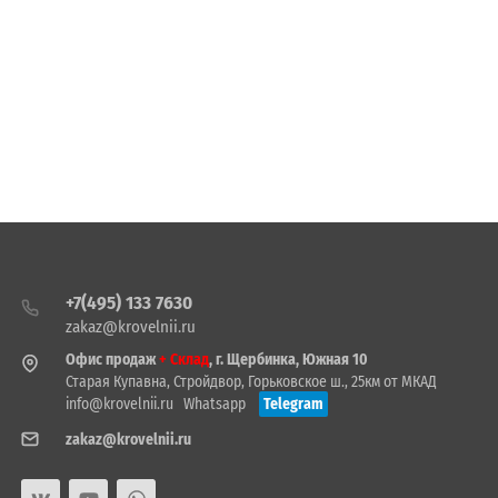
+7(495) 133 7630
zakaz@krovelnii.ru
Офис продаж
+ Склад
, г. Щербинка, Южная 10
Старая Купавна, Стройдвор, Горьковское ш., 25км от МКАД
info@krovelnii.ru
Whatsapp
Telegram
zakaz@krovelnii.ru