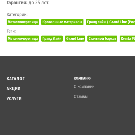
Гарантия:
до 25 лет.
Категории:
Металлочерепица
Кровельные материалы
Гранд лайн / Grand Line (Ро
Теги:
Металлочерепица
Гранд Лайн
Grand Line
Стальной бархат
Kvinta P
КАТАЛОГ
КОМПАНИЯ
О компании
АКЦИИ
Отзывы
УСЛУГИ