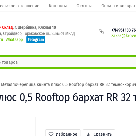
ельское соглашение
Контакты
Отзывы
Оплата и возврат
+ Склад
, г. Щербинка, Южная 10
+7(495) 133 7
, Стройдвор, Горьковское ш., 25км от МКАД
zakaz@krovel
ru
Whatsapp
Telegram
Металлочерепица квинта плюс 0,5 Rooftop бархат RR 32 темно-кори
юс 0,5 Rooftop бархат RR 3
Избранное
Сравнить