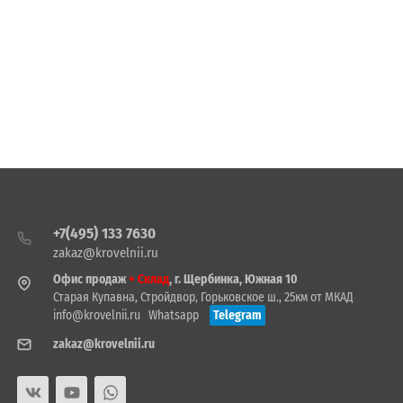
+7(495) 133 7630
zakaz@krovelnii.ru
Офис продаж
+ Склад
, г. Щербинка, Южная 10
Старая Купавна, Стройдвор, Горьковское ш., 25км от МКАД
info@krovelnii.ru
Whatsapp
Telegram
zakaz@krovelnii.ru