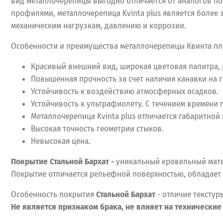
вид металлочерепицы выгодно отличается от аналогов п
профилями, металлочерепица Kvinta plus является более 
механическим нагрузкам, давлению и коррозии.
Особенности и преимущества металлочерепицы Квинта пл
Красивый внешний вид, широкая цветовая палитра, 
Повышенная прочность за счет наличия канавки на г
Устойчивость к воздействию атмосферных осадков.
Устойчивость к ультрафиолету. С течением времени 
Металлочерепица Kvinta plus отличается габаритно
Высокая точность геометрии стыков.
Невысокая цена.
Покрытие Стальной Бархат -
уникальный кровельный мате
Покрытие отличается рельефной поверхностью, обладает п
Особенность покрытия
Стальной Бархат
- отличие текстур
Не является признаком брака, не влияет на технические