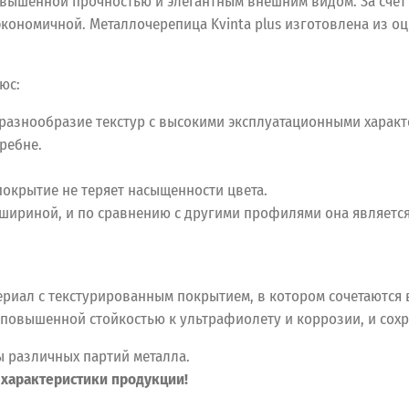
овышенной прочностью и элегантным внешним видом. За счет
экономичной. Металлочерепица Kvinta plus изготовлена из о
юс:
разнообразие текстур с высокими эксплуатационными характ
ребне.
покрытие не теряет насыщенности цвета.
й шириной, и по сравнению с другими профилями она являетс
риал с текстурированным покрытием, в котором сочетаются 
овышенной стойкостью к ультрафиолету и коррозии, и сохран
ы различных партий металла.
 характеристики продукции!