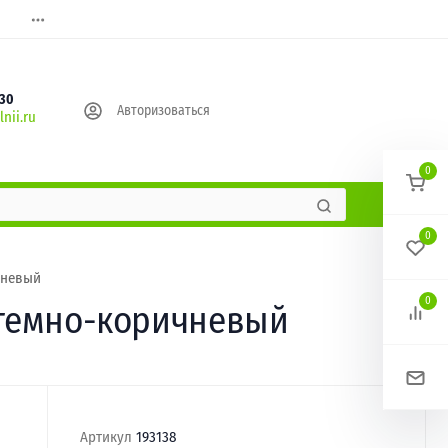
630
Авторизоваться
nii.ru
0
0
чневый
0
2 темно-коричневый
Артикул
193138