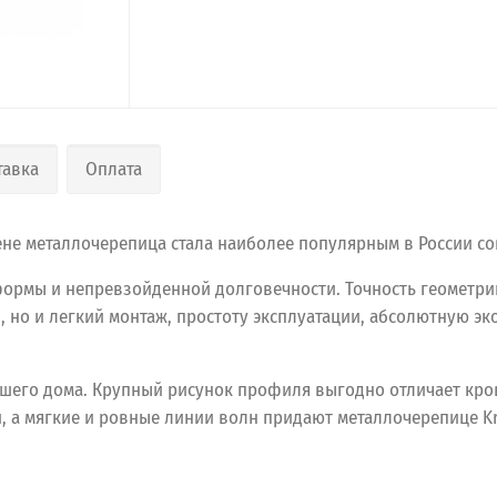
тавка
Оплата
цене металлочерепица стала наиболее популярным в России 
формы и непревзойденной долговечности. Точность геометри
но и легкий монтаж, простоту эксплуатации, абсолютную эк
шего дома. Крупный рисунок профиля выгодно отличает кров
 а мягкие и ровные линии волн придают металлочерепице Kre