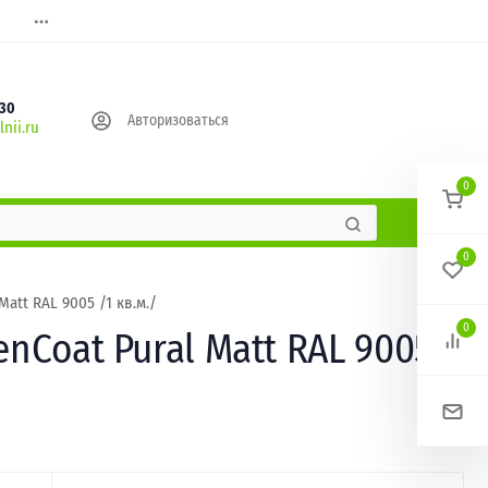
630
Авторизоваться
nii.ru
0
0
att RAL 9005 /1 кв.м./
0
nСoat Pural Matt RAL 9005