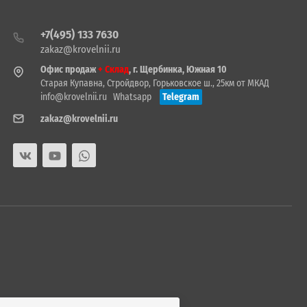
+7(495) 133 7630
zakaz@krovelnii.ru
Офис продаж
+ Склад
, г. Щербинка, Южная 10
Старая Купавна, Стройдвор, Горьковское ш., 25км от МКАД
info@krovelnii.ru
Whatsapp
Telegram
zakaz@krovelnii.ru