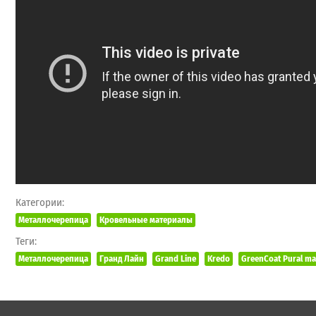
Категории:
Металлочерепица
Кровельные материалы
Теги:
Металлочерепица
Гранд Лайн
Grand Line
Kredo
GreenCoat Pural ma