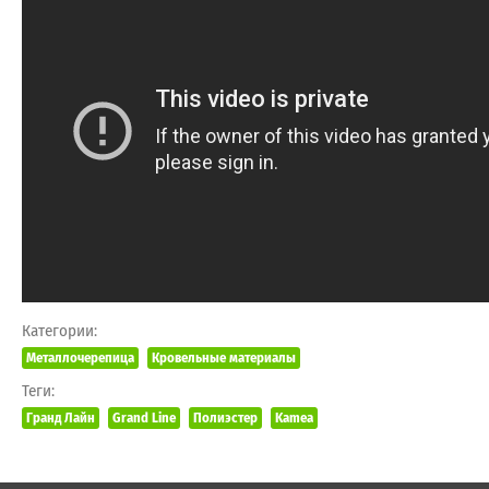
Категории:
Металлочерепица
Кровельные материалы
Теги:
Гранд Лайн
Grand Line
Полиэстер
Kamea