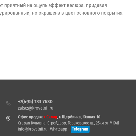
ют приятный на ощупь эффект велюра, придавая
стурированный, но окрашена в цвет основного покрытия.
+7(495) 133 7630
zakaz@krovelnii.ru
Офис продаж
+ Склад
, г. Щербинка, Южная 10
Старая Купавна, Стройдвор, Горьковское ш., 25км от МКАД
info@krovelnii.ru
Whatsapp
Telegram