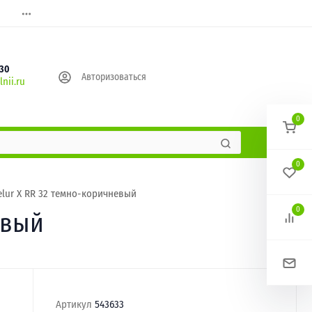
630
Авторизоваться
nii.ru
0
0
elur X RR 32 темно-коричневый
0
евый
Артикул
543633