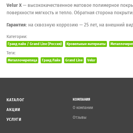
Velur X
— высококачественное матовое полимерное покрыт
поверхности мягкость и тепло. Обратная сторона покрыти
Гарантия
: на сквозную коррозию — 25 лет, на внешний вид
Категории:
Гранд лайн / Grand Line (Россия)
Кровельные материалы
Металлочере
Теги:
Металлочерепица
Гранд Лайн
Grand Line
Velur
КАТАЛОГ
КОМПАНИЯ
О компании
АКЦИИ
Отзывы
УСЛУГИ