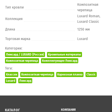
Композитная
Тип кровли
черепица
Luxard Roman,
Коллекция
Luxard Classic
Длина
1250 мм
Торговая марка
Luxard
Категории:
Люксард / LUXARD (Россия)
Кровельные материалы
Композитная черепица
Комплектующие Люксард
Теги:
Классик
Композитная черепица
Карнизная планка
Classic
Luxard
Люксард
КАТАЛОГ
КОМПАНИЯ