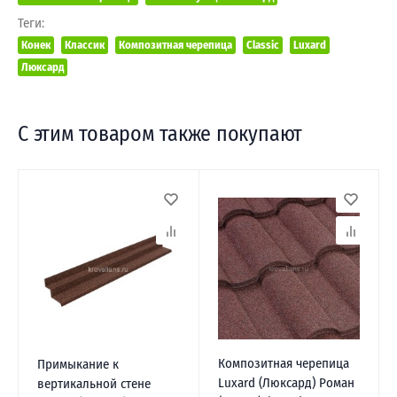
Теги:
Конек
Классик
Композитная черепица
Classic
Luxard
Люксард
С этим товаром также покупают
Композитная черепица
Примыкание к
Luxard (Люксард) Роман
вертикальной стене