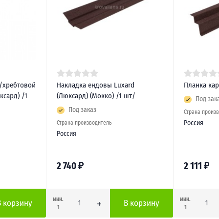
/хребтовой
Накладка ендовы Luxard
Планка кар
ксард) /1
(Люксард) (Мокко) /1 шт/
Под зак
Под заказ
Страна произ
Россия
Страна производитель
Россия
2 740
₽
2 111
₽
мин.
мин.
В корзину
В корзину
1
1