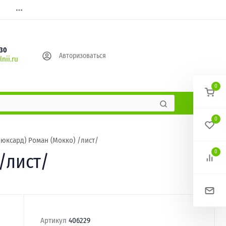
630
Авторизоваться
nii.ru
0
0
юксард) Роман (Мокко) /лист/
0
/лист/
Артикул
406229