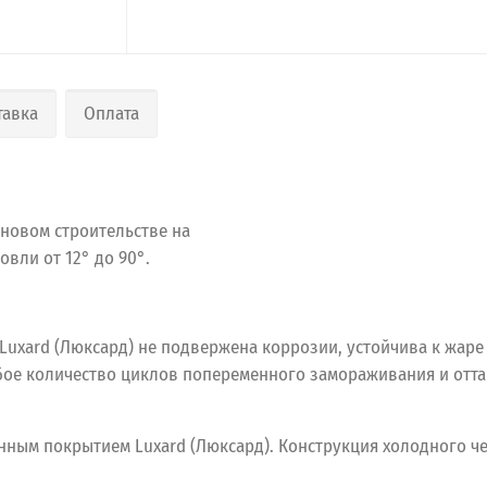
тавка
Оплата
 новом строительстве на
вли от 12° до 90°.
xard (Люксард) не подвержена коррозии, устойчива к жаре и
ое количество циклов попеременного замораживания и отта
нным покрытием Luxard (Люксард). Конструкция холодного ч