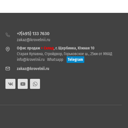
+7(495) 133 7630
zakaz@krovelnii.ru
Офис продаж
+ Склад
, г. Щербинка, Южная 10
Старая Купавна, Стройдвор, Горьковское ш., 25км от МКАД
info@krovelnii.ru
Whatsapp
Telegram
zakaz@krovelnii.ru