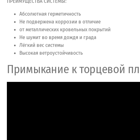
ПРЕИМУЩЕСТВА СИСТЕМЫ:
Абсолютная герметичность
Не подвержена коррозии в отличие
от металлических кровельных покрытий
Не шумит во время дождя и града
Лёгкий вес системы
Высокая ветроустойчивость
Примыкание к торцевой п