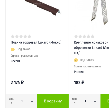
Планка торцевая Luxard (Мокко)
Крепление коньковой
обрешетки Luxard (Лю
Под заказ
шт/
Страна производитель
Под заказ
Россия
Страна производитель
Россия
2 174
₽
182
₽
мин.
мин.
В корзину
1
1