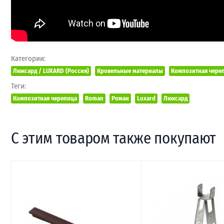
Категории:
Люксард / LUXARD (Россия)
Кровельные материалы
Композитная чере
Теги:
Композитная черепица
Roman
Роман
Luxard
Люксард
С этим товаром также покупают