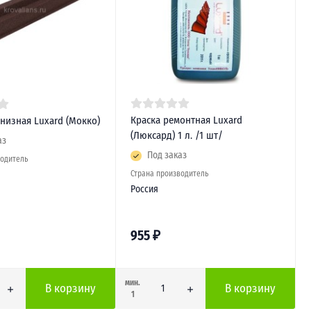
Краска ремонтная Luxard
низная Luxard (Мокко)
(Люксард) 1 л. /1 шт/
аз
Под заказ
водитель
Страна производитель
Россия
955
₽
мин.
В корзину
В корзину
1