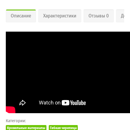
Описание
Характеристики
Отзывы 0
Дос
Категории:
Кровельные материалы
Гибкая черепица