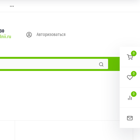
630
Авторизоваться
nii.ru
0
0
0