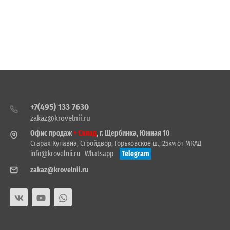
+7(495) 133 7630
zakaz@krovelnii.ru
Офис продаж
+ Склад
, г. Щербинка, Южная 10
Старая Купавна, Стройдвор, Горьковское ш., 25км от МКАД
info@krovelnii.ru
Whatsapp
Telegram
zakaz@krovelnii.ru