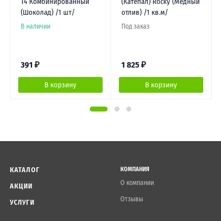
Т4 Комбинированный
(Катепал) Rocky (Медный
(Шоколад) /1 шт/
отлив) /1 кв.м/
В наличии
Под заказ
391
₽
1 825
₽
В корзину
В корзину
КАТАЛОГ
КОМПАНИЯ
О компании
АКЦИИ
Отзывы
УСЛУГИ