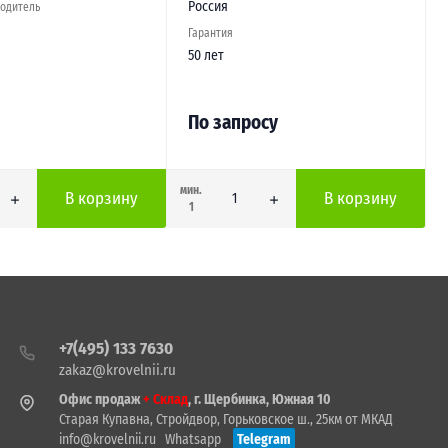
Россия
водитель
Гарантия
50 лет
По запросу
мин.
В корзину
В корзину
1
+7(495) 133 7630
zakaz@krovelnii.ru
Офис продаж
+ Склад
, г. Щербинка, Южная 10
Старая Купавна, Стройдвор, Горьковское ш., 25км от МКАД
info@krovelnii.ru
Whatsapp
Telegram