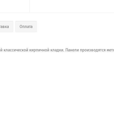
тавка
Оплата
ей
классической
кирпичной
кладки.
Панели
производятся
мет