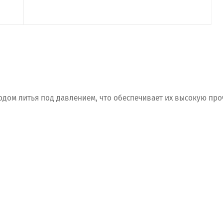
одом
литья
под
давлением,
что
обеспечивает
их
высокую
про