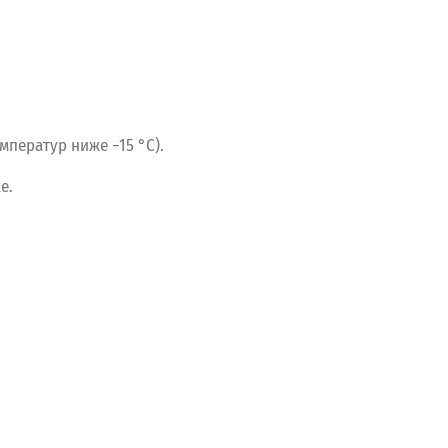
мператур
ниже
−15
°C).
e.