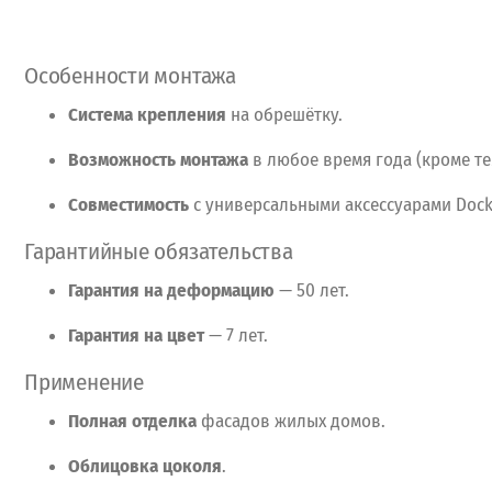
Особенности
монтажа
Система
крепления
на
обрешётку.
Возможность
монтажа
в
любое
время
года
(кроме
те
Совместимость
с
универсальными
аксессуарами
Dock
Гарантийные
обязательства
Гарантия
на
деформацию
— 50
лет.
Гарантия
на
цвет
— 7
лет.
Применение
Полная
отделка
фасадов
жилых
домов.
Облицовка
цоколя
.