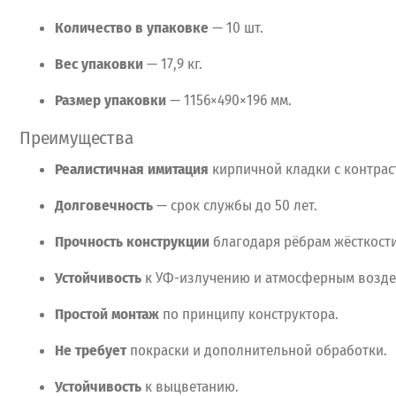
Количество
в
упаковке
— 10
шт.
Вес
упаковки
— 17,9
кг.
Размер
упаковки
— 1156×490×196
мм.
Преимущества
Реалистичная
имитация
кирпичной
кладки
с
контрас
Долговечность
— срок
службы
до
50
лет.
Прочность
конструкции
благодаря
рёбрам
жёсткости
Устойчивость
к
УФ-излучению
и
атмосферным
возде
Простой
монтаж
по
принципу
конструктора.
Не
требует
покраски
и
дополнительной
обработки.
Устойчивость
к
выцветанию.