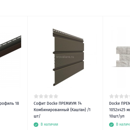
профиль 18
Софит Docke ПРЕМИУМ Т4
Docke ПРЕ
Комбинированный (Каштан) /1
1052х425 мм
шт/
10шт/уп
В наличии
В налич