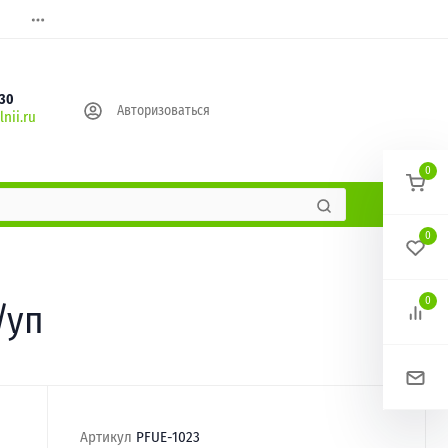
630
Авторизоваться
nii.ru
0
0
0
/уп
Артикул
PFUE-1023