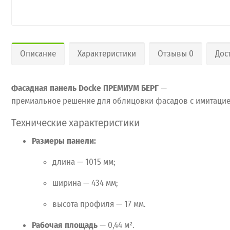
Описание
Характеристики
Отзывы 0
Дос
Фасадная
панель
Docke ПРЕМИУМ БЕРГ
—
премиальное
решение
для
облицовки
фасадов
с
имитаци
Технические
характеристики
Размеры
панели:
длина
— 1015
мм;
ширина
— 434
мм;
высота
профиля
— 17
мм.
Рабочая
площадь
— 0,44
м².