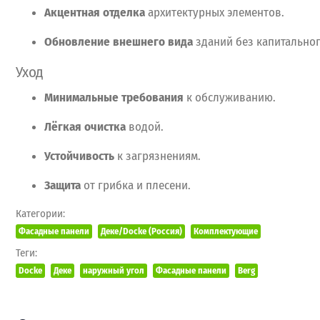
Акцентная
отделка
архитектурных
элементов.
Обновление
внешнего
вида
зданий
без
капитально
Уход
Минимальные
требования
к
обслуживанию.
Лёгкая
очистка
водой.
Устойчивость
к
загрязнениям.
Защита
от
грибка
и
плесени.
Категории:
Фасадные панели
Деке/Docke (Россия)
Комплектующие
Теги:
Docke
Деке
наружный угол
Фасадные панели
Berg