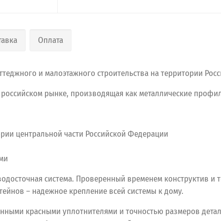
тавка
Оплата
теджного и малоэтажного строительства на территории Росс
и российском рынке, производящая как металлические профи
тории центральной части Российской Федерации
ми
 водосточная система. Проверенный временем конструктив и 
тейнов – надежное крепление всей системы к дому.
енными красными уплотнителями и точностью размеров дета