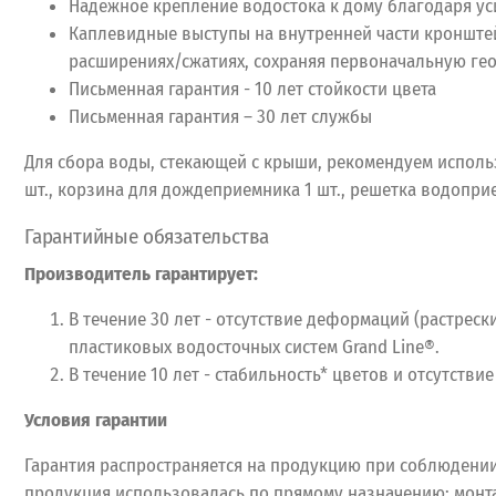
Надежное крепление водостока к дому благодаря у
Каплевидные выступы на внутренней части кронште
расширениях/сжатиях, сохраняя первоначальную ге
Письменная гарантия - 10 лет стойкости цвета
Письменная гарантия – 30 лет службы
Для сбора воды, стекающей с крыши, рекомендуем исполь
шт., корзина для дождеприемника 1 шт., решетка водоприе
Гарантийные обязательства
Производитель гарантирует:
В течение 30 лет - отсутствие деформаций (растреск
пластиковых водосточных систем Grand Line®.
В течение 10 лет - стабильность* цветов и отсутств
Условия гарантии
Гарантия распространяется на продукцию при соблюдении
продукция использовалась по прямому назначению; монт