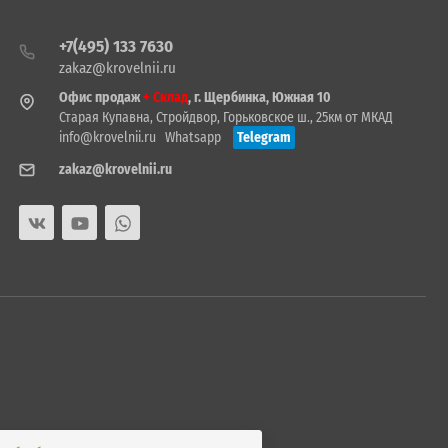
+7(495) 133 7630
zakaz@krovelnii.ru
Офис продаж
+ Склад
, г. Щербинка, Южная 10
Старая Купавна, Стройдвор, Горьковское ш., 25км от МКАД
info@krovelnii.ru
Whatsapp
Telegram
zakaz@krovelnii.ru