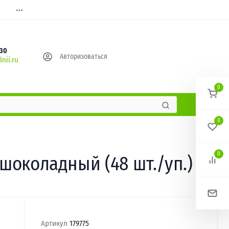
630
Авторизоваться
nii.ru
0
0
0
 шоколадный (48 шт./уп.)
Артикул
179775