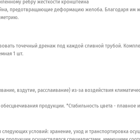
силенному ребру жесткости кронштейна
йна, предотвращающие деформацию желоба. Благодаря им ж
ометрию.
зовать точечный дренаж под каждой сливной трубой. Компле
мная 1 шт.
ивание, вздутие, расслаивание) из-за воздействия климатиче
ие обесцвечивания продукции. *Стабильность цвета - плавное
 следующих условий: хранение, уход и транспортировка осущ
аж продукции осуществлялся специалистами, имеющими соо