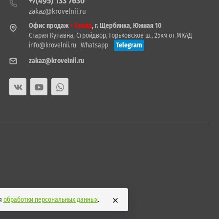
+7(495) 133 7630
zakaz@krovelnii.ru
Офис продаж
+ Склад
, г. Щербинка, Южная 10
Старая Купавна, Стройдвор, Горьковское ш., 25км от МКАД
info@krovelnii.ru
Whatsapp
Telegram
zakaz@krovelnii.ru
ия
обработки персональных данных
.