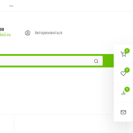
630
Авторизоваться
nii.ru
0
0
0