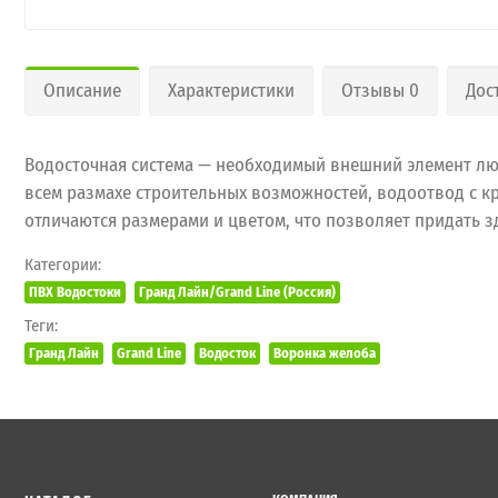
Описание
Характеристики
Отзывы 0
Дос
Водосточная система — необходимый внешний элемент люб
всем размахе строительных возможностей, водоотвод с к
отличаются размерами и цветом, что позволяет придать 
Категории:
ПВХ Водостоки
Гранд Лайн/Grand Line (Россия)
Теги:
Гранд Лайн
Grand Line
Водосток
Воронка желоба