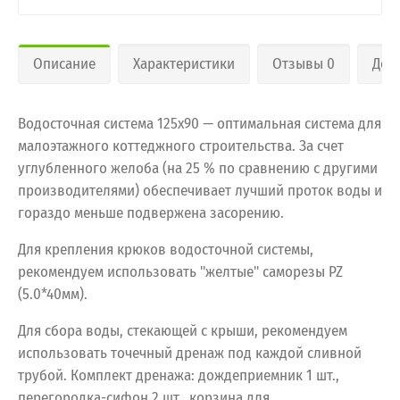
Описание
Характеристики
Отзывы 0
Дос
Водосточная система 125х90 — оптимальная система для
малоэтажного коттеджного строительства. За счет
углубленного желоба (на 25 % по сравнению с другими
производителями) обеспечивает лучший проток воды и
гораздо меньше подвержена засорению.
Для крепления крюков водосточной системы,
рекомендуем использовать "желтые" саморезы PZ
(5.0*40мм).
Для сбора воды, стекающей с крыши, рекомендуем
использовать точечный дренаж под каждой сливной
трубой. Комплект дренажа: дождеприемник 1 шт.,
перегородка-сифон 2 шт., корзина для