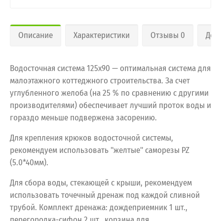
Описание
Характеристики
Отзывы 0
Дос
Водосточная система 125х90 — оптимальная система для
малоэтажного коттеджного строительства. За счет
углубленного желоба (на 25 % по сравнению с другими
производителями) обеспечивает лучший проток воды и
гораздо меньше подвержена засорению.
Для крепления крюков водосточной системы,
рекомендуем использовать "желтые" саморезы PZ
(5.0*40мм).
Для сбора воды, стекающей с крыши, рекомендуем
использовать точечный дренаж под каждой сливной
трубой. Комплект дренажа: дождеприемник 1 шт.,
перегородка-сифон 2 шт., корзина для