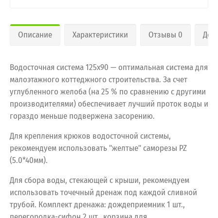
Описание
Характеристики
Отзывы 0
Дос
Водосточная система 125х90 — оптимальная система для
малоэтажного коттеджного строительства. За счет
углубленного желоба (на 25 % по сравнению с другими
производителями) обеспечивает лучший проток воды и
гораздо меньше подвержена засорению.
Для крепления крюков водосточной системы,
рекомендуем использовать "желтые" саморезы PZ
(5.0*40мм).
Для сбора воды, стекающей с крыши, рекомендуем
использовать точечный дренаж под каждой сливной
трубой. Комплект дренажа: дождеприемник 1 шт.,
перегородка-сифон 2 шт., корзина для