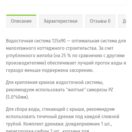
Описание
Характеристики
Отзывы 0
Дос
Водосточная система 125х90 — оптимальная система для
малоэтажного коттеджного строительства. За счет
углубленного желоба (на 25 % по сравнению с другими
производителями) обеспечивает лучший проток воды и
гораздо меньше подвержена засорению.
Для крепления крюков водосточной системы,
рекомендуем использовать "желтые" саморезы PZ
(5.0*40мм).
Для сбора воды, стекающей с крыши, рекомендуем
использовать точечный дренаж под каждой сливной
трубой. Комплект дренажа: дождеприемник 1 шт.,
перегородка-сифон 2 шт., корзина для