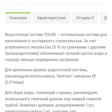
Описание
Характеристики
Отзывы 0
Дос
Водосточная система 125х90 — оптимальная система для
малоэтажного коттеджного строительства. За счет
углубленного желоба (на 25 % по сравнению с другими
производителями) обеспечивает лучший проток воды и
гораздо меньше подвержена засорению.
Для крепления крюков водосточной системы,
рекомендуем использовать "желтые" саморезы PZ
(5.0*40мм).
Для сбора воды, стекающей с крыши, рекомендуем
использовать точечный дренаж под каждой сливной
трубой. Комплект дренажа: дождеприемник 1 шт.,
перегородка-сифон 2 шт., корзина для