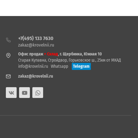
+7(495) 133 7630
zakaz@krovelnii.ru
Офис продаж
+ Склад
, г. Щербинка, Южная 10
Старая Купавна, Стройдвор, Горьковское ш., 25км от МКАД
info@krovelnii.ru
Whatsapp
Telegram
zakaz@krovelnii.ru