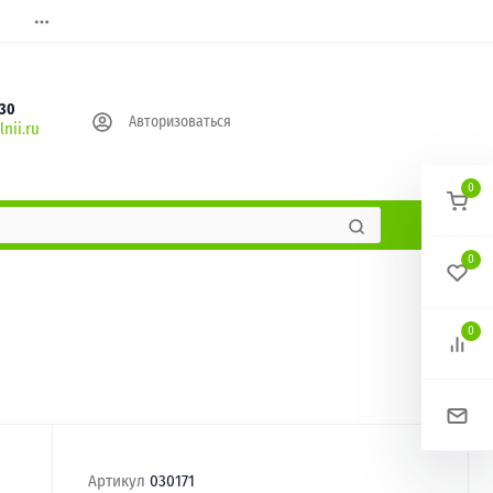
630
Авторизоваться
nii.ru
0
0
0
Артикул
030171