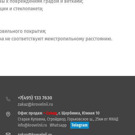
ивы к повреждениям градом и ветками;
ии и стеклопакета;
ровельного покрытия;
кна не соответствуют межстропильному расстоянию.
+7(495) 133 7630
zakaz@krovelnii.ru
Офис продаж
+ Склад
, г. Щербинка, Южная 10
Старая Купавна, Стройдвор, Горьковское ш., 25км от МКАД
info@krovelnii.ru
Whatsapp
Telegram
zakaz@krovelnii.ru