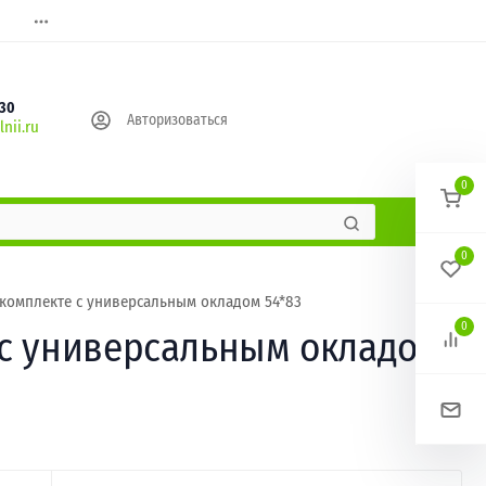
630
Авторизоваться
nii.ru
0
0
комплекте с универсальным окладом 54*83
0
 с универсальным окладом