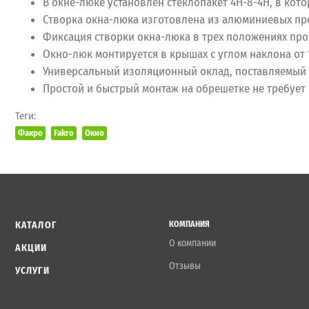
В окне-люке установлен стеклопакет 4Н-8-4Н, в кот
Створка окна-люка изготовлена из алюминиевых про
Фиксация створки окна-люка в трех положениях про
Окно-люк монтируется в крышах с углом наклона от 1
Универсальный изоляционный оклад, поставляемый в
Простой и быстрый монтаж на обрешетке не требует
Теги:
Факро
Fakro
Окно
КАТАЛОГ
КОМПАНИЯ
О компании
АКЦИИ
Отзывы
УСЛУГИ