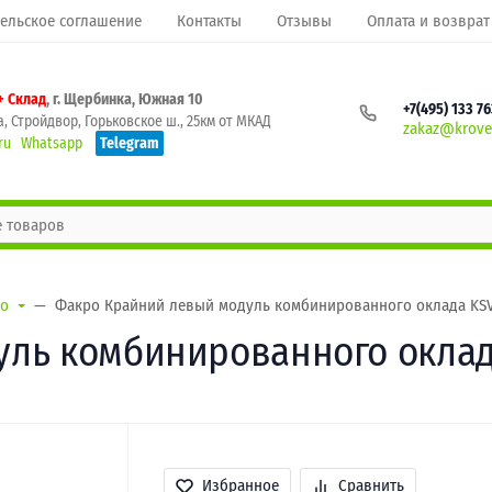
ельское соглашение
Контакты
Отзывы
Оплата и возврат
+ Склад
, г. Щербинка, Южная 10
+7(495) 133 7
, Стройдвор, Горьковское ш., 25км от МКАД
zakaz@krovel
ru
Whatsapp
Telegram
ro
Факро Крайний левый модуль комбинированного оклада KSV
ль комбинированного оклада
Избранное
Сравнить