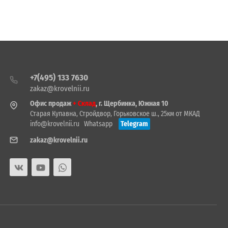
+7(495) 133 7630
zakaz@krovelnii.ru
Офис продаж
+ Склад
, г. Щербинка, Южная 10
Старая Купавна, Стройдвор, Горьковское ш., 25км от МКАД
info@krovelnii.ru
Whatsapp
Telegram
zakaz@krovelnii.ru