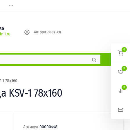
630
Авторизоваться
nii.ru
0
0
-1 78х160
0
 KSV-1 78х160
Артикул
00000448