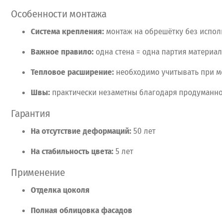
Особенности
монтажа
Система
крепления:
монтаж
на
обрешётку
без
испол
Важное
правило:
одна
стена
= одна
партия
материал
Тепловое
расширение:
необходимо
учитывать
при
м
Швы:
практически
незаметны
благодаря
продуманн
Гарантия
На
отсутствие
деформаций:
50
лет
На
стабильность
цвета:
5
лет
Применение
Отделка
цоколя
Полная
облицовка
фасадов