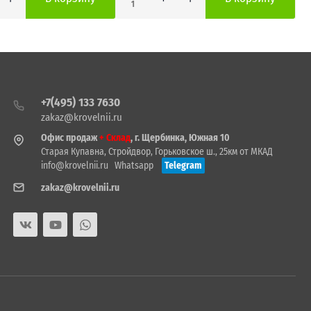
1
+7(495) 133 7630
zakaz@krovelnii.ru
Офис продаж
+ Склад
, г. Щербинка, Южная 10
Старая Купавна, Стройдвор, Горьковское ш., 25км от МКАД
info@krovelnii.ru
Whatsapp
Telegram
zakaz@krovelnii.ru