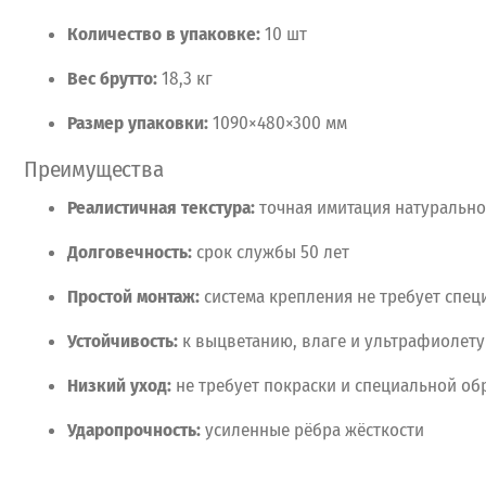
Количество
в
упаковке:
10
шт
Вес
брутто:
18,3
кг
Размер
упаковки:
1090×480×300
мм
Преимущества
Реалистичная
текстура:
точная
имитация
натурально
Долговечность:
срок
службы
50
лет
Простой
монтаж:
система
крепления
не
требует
спец
Устойчивость:
к
выцветанию,
влаге
и
ультрафиолету
Низкий
уход:
не
требует
покраски
и
специальной
обр
Ударопрочность:
усиленные
рёбра
жёсткости