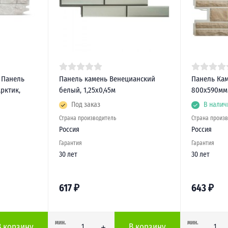
 Панель
Панель камень Венецианский
Панель Кам
Арктик,
белый, 1,25х0,45м
800х590мм 
Под заказ
В налич
Страна производитель
Страна произ
Россия
Россия
Гарантия
Гарантия
30 лет
30 лет
617
₽
643
₽
мин.
мин.
В корзину
В корзину