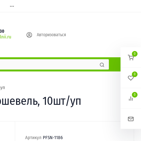
630
Авторизоваться
nii.ru
0
0
/уп
0
ршевель, 10шт/уп
Артикул
PFSN-1186