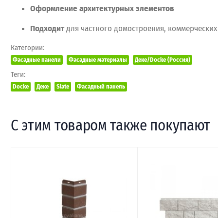
Оформление
архитектурных
элементов
Подходит
для
частного
домостроения,
коммерческих
Категории:
Фасадные панели
Фасадные материалы
Деке/Docke (Россия)
Теги:
Docke
Деке
Slate
Фасадный панель
С этим товаром также покупают