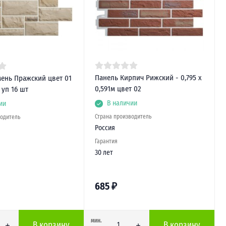
Панель Кирпич Рижский - 0,795 х
ень Пражский цвет 01
0,591м цвет 02
уп 16 шт
В наличии
ии
Страна производитель
водитель
Россия
Гарантия
30 лет
685
₽
мин.
В корзину
В корзину