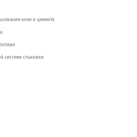
ьзования
клея
и
цемента
а
онтаже
ой
системе
стыковки