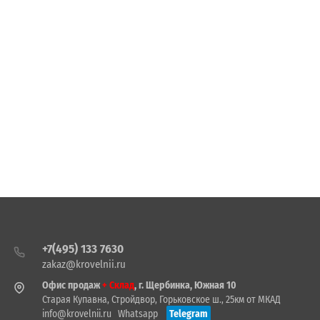
+7(495) 133 7630
zakaz@krovelnii.ru
Офис продаж
+ Склад
, г. Щербинка, Южная 10
Старая Купавна, Стройдвор, Горьковское ш., 25км от МКАД
info@krovelnii.ru
Whatsapp
Telegram