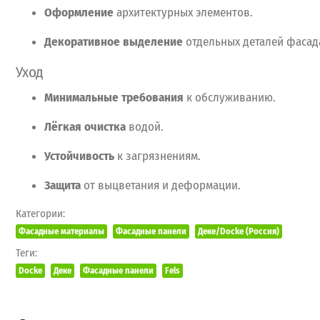
Оформление
архитектурных
элементов.
Декоративное
выделение
отдельных
деталей
фасад
Уход
Минимальные
требования
к
обслуживанию.
Лёгкая
очистка
водой.
Устойчивость
к
загрязнениям.
Защита
от
выцветания
и
деформации.
Категории:
Фасадные материалы
Фасадные панели
Деке/Docke (Россия)
Теги:
Docke
Деке
Фасадные панели
Fels