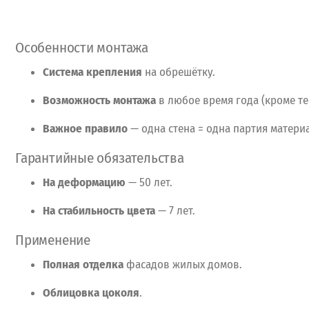
Особенности
монтажа
Система
крепления
на
обрешётку.
Возможность
монтажа
в
любое
время
года
(кроме
те
Важное
правило
— одна
стена
= одна
партия
материа
Гарантийные
обязательства
На
деформацию
— 50
лет.
На
стабильность
цвета
— 7
лет.
Применение
Полная
отделка
фасадов
жилых
домов.
Облицовка
цоколя
.