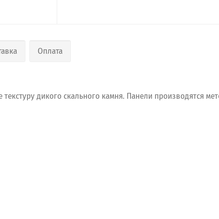
тавка
Оплата
е
текстуру
дикого
скального
камня.
Панели
производятся
мет