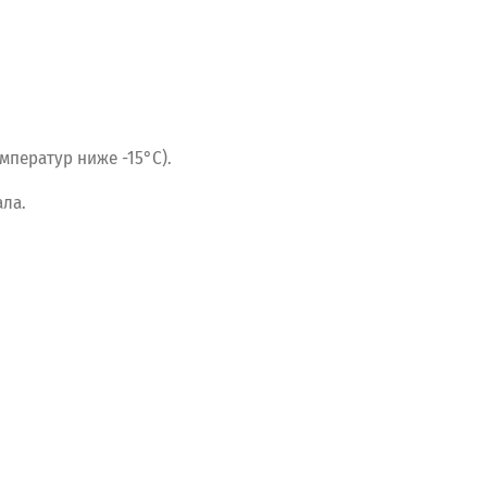
мператур
ниже
-15°C).
ла.