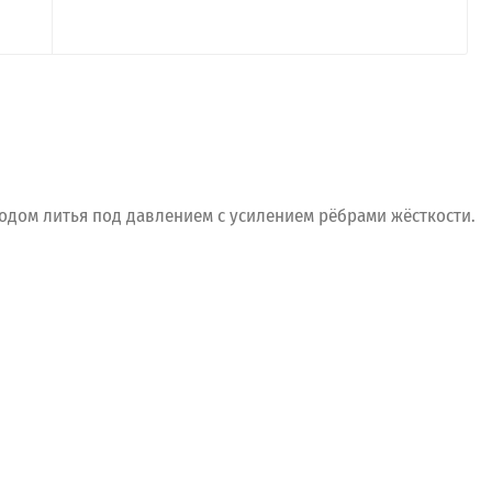
одом
литья
под
давлением
с
усилением
рёбрами
жёсткости.