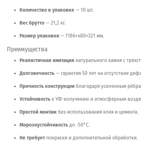
Количество
в
упаковке
— 10
шт.
Вес
брутто
— 21,2
кг.
Размер
упаковки
— 1186×480×321
мм.
Преимущества
Реалистичная
имитация
натурального
камня
с
трёхст
Долговечность
— гарантия
50
лет
на
отсутствие
дефо
Прочность
конструкции
благодаря
усиленным
рёбр
Устойчивость
к
УФ-излучению
и
атмосферным
возде
Простой
монтаж
без
использования
клея
и
цемента.
Морозоустойчивость
до
-50°C.
Не
требует
покраски
и
дополнительной
обработки.