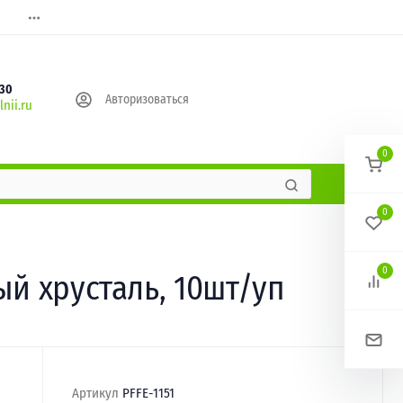
630
Авторизоваться
nii.ru
0
0
0
ый хрусталь, 10шт/уп
Артикул
PFFE-1151