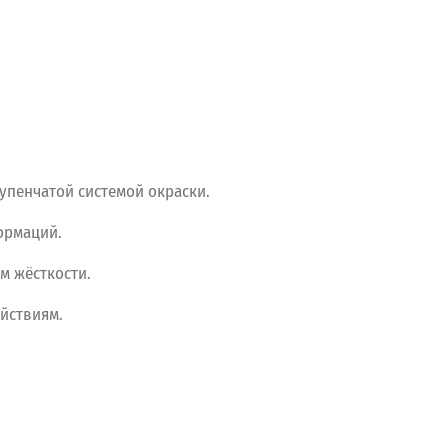
упенчатой
системой
окраски.
рмаций.
ам
жёсткости.
йствиям.