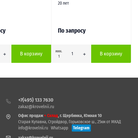
20 лет
су
По запросу
мин.
В корзину
В корзину
1
+7(495) 133 7630
zakaz@krovelnii.ru
Офис продаж
+ Склад
, г. Щербинка, Южная 10
Старая Купавна, Стройдвор, Горьковское ш., 25км от МКАД
info@krovelnii.ru
Whatsapp
Telegram
zakaz@krovelnii.ru