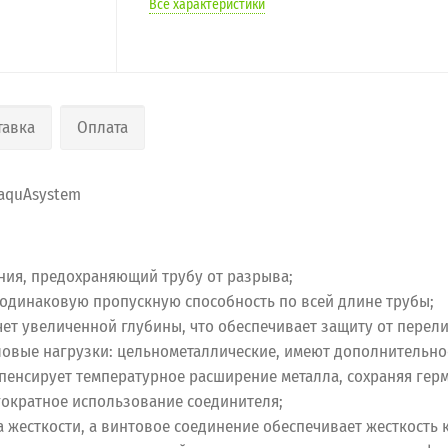
Все характеристики
тавка
Оплата
quAsystem
ния, предохраняющий трубу от разрыва;
т одинаковую пропускную способность по всей длине трубы;
чет увеличенной глубины, что обеспечивает защиту от перел
вые нагрузки: цельнометаллические, имеют дополнительное
енсирует температурное расширение металла, сохраняя герм
гократное использование соединителя;
жесткости, а винтовое соединение обеспечивает жесткость к