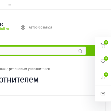
630
Авторизоваться
nii.ru
0
0
ьная с резиновым уплотнителем
0
лотнителем