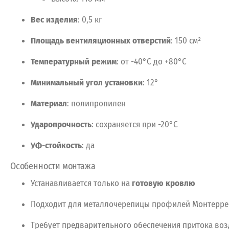
Вес
изделия
:
0,5
кг
Площадь
вентиляционных
отверстий
:
150
см²
Температурный
режим
:
от
-40°C
до
+80°C
Минимальный
угол
установки
:
12°
Материал
:
полипропилен
Ударопрочность
:
сохраняется
при
-20°C
УФ-стойкость
:
да
Особенности
монтажа
Устанавливается
только
на
готовую
кровлю
Подходит
для
металлочерепицы
профилей
Монтерре
Требует
предварительного
обеспечения
притока
воз