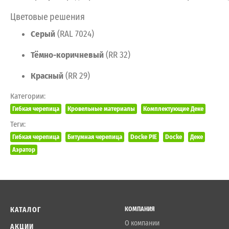
Цветовые
решения
Серый
(RAL
7024)
Тёмно-коричневый
(RR 32)
Красный
(RR 29)
Категории:
Гибкая черепица
Кровельные материалы
Комплектующие Деке
Теги:
Гибкая черепица
Битумная черепица
Docke PIE
Docke
Деке
Аэратор
КАТАЛОГ
КОМПАНИЯ
О компании
АКЦИИ