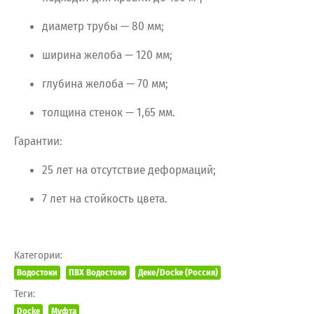
диаметр
трубы
— 80
мм;
ширина
желоба
— 120
мм;
глубина
желоба
— 70
мм;
толщина
стенок
— 1,65
мм.
Гарантии:
25
лет
на
отсутствие
деформаций;
7
лет
на
стойкость
цвета.
Категории:
Водостоки
ПВХ Водостоки
Деке/Docke (Россия)
Теги:
Docke
Муфта