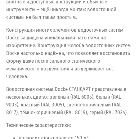
внятные и доступные инструкции и обычные
инструменты – ещё никогда монтаж водосточной
системы не был таким простым.
Конструкция многих элементов водосточных систем
Docke защищена уникальными патентами на
изобретение. Конструкция желоба водосточных систем
Docke настолько надёжна, что позволяет восстановить
форму даже после сильного статического
механического воздействия и выдерживает вес
человека.
Водосточная
система
Docke
СТАНДАРТ
представлена
в
нескольких
цветах:
зелёный
(RAL
6005),
белый
(RAL
9003),
красный
(RAL
3005),
светло-коричневый
(RAL
8017),
тёмно-коричневый
(RAL
8019),
серый
(RAL
7024).
Технические
характеристики:
подходит
для
кровли
до
150
м²;