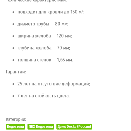
подходит
для
кровли
до
150
м²;
диаметр
трубы
— 80
мм;
ширина
желоба
— 120
мм;
глубина
желоба
— 70
мм;
толщина
стенок
— 1,65
мм.
Гарантии:
25
лет
на
отсутствие
деформаций;
7
лет
на
стойкость
цвета.
Категории:
Водостоки
ПВХ Водостоки
Деке/Docke (Россия)