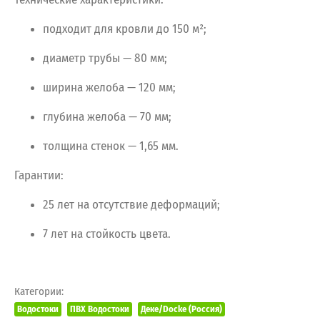
подходит
для
кровли
до
150
м²;
диаметр
трубы
— 80
мм;
ширина
желоба
— 120
мм;
глубина
желоба
— 70
мм;
толщина
стенок
— 1,65
мм.
Гарантии:
25
лет
на
отсутствие
деформаций;
7
лет
на
стойкость
цвета.
Категории:
Водостоки
ПВХ Водостоки
Деке/Docke (Россия)