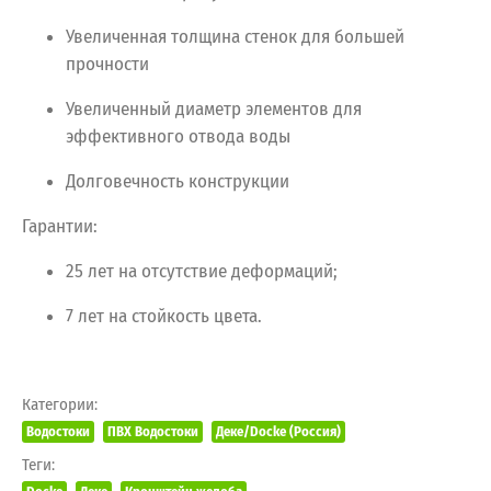
Увеличенная
толщина
стенок
для
большей
прочности
Увеличенный
диаметр
элементов
для
эффективного
отвода
воды
Долговечность
конструкции
Гарантии:
25
лет
на
отсутствие
деформаций;
7
лет
на
стойкость
цвета.
Категории:
Водостоки
ПВХ Водостоки
Деке/Docke (Россия)
Теги: