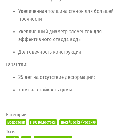
Увеличенная
толщина
стенок
для
большей
прочности
Увеличенный
диаметр
элементов
для
эффективного
отвода
воды
Долговечность
конструкции
Гарантии:
25
лет
на
отсутствие
деформаций;
7
лет
на
стойкость
цвета.
Категории:
Водостоки
ПВХ Водостоки
Деке/Docke (Россия)
Теги: