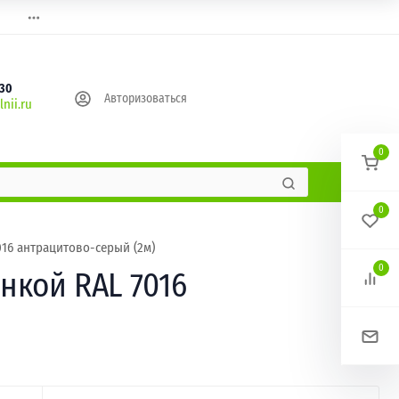
630
Авторизоваться
nii.ru
0
0
016 антрацитово-серый (2м)
0
нкой RAL 7016