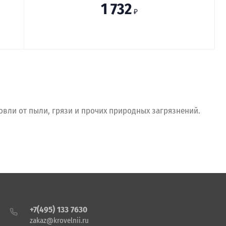
1 732
₽
вли от пыли, грязи и прочих природных загрязнений.
+7(495) 133 7630
zakaz@krovelnii.ru