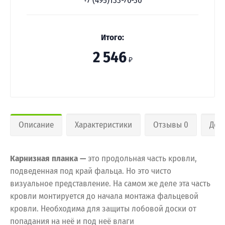
+7 (495)133-76-30
Итого:
2 546
₽
Описание
Характеристики
Отзывы 0
Дос
Карнизная планка —
это продольная часть кровли,
подведенная под край фальца. Но это чисто
визуальное представление. На самом же деле эта часть
кровли монтируется до начала монтажа фальцевой
кровли. Необходима для защиты лобовой доски от
попадания на неё и под неё влаги