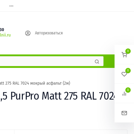
630
Авторизоваться
nii.ru
0
0
tt 275 RAL 7024 мокрый асфальт (2м)
0
 PurPro Matt 275 RAL 7024