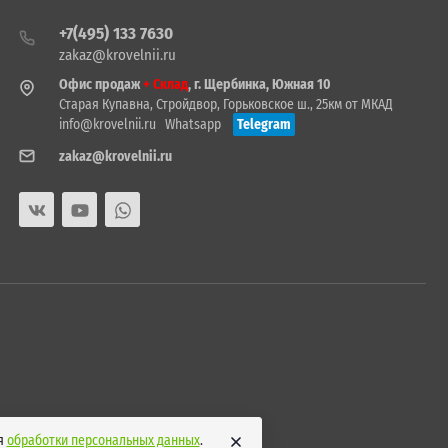
+7(495) 133 7630
zakaz@krovelnii.ru
Офис продаж
+ Склад
, г. Щербинка, Южная 10
Старая Купавна, Стройдвор, Горьковское ш., 25км от МКАД
info@krovelnii.ru
Whatsapp
Telegram
zakaz@krovelnii.ru
ия
обработки персональных данных
.