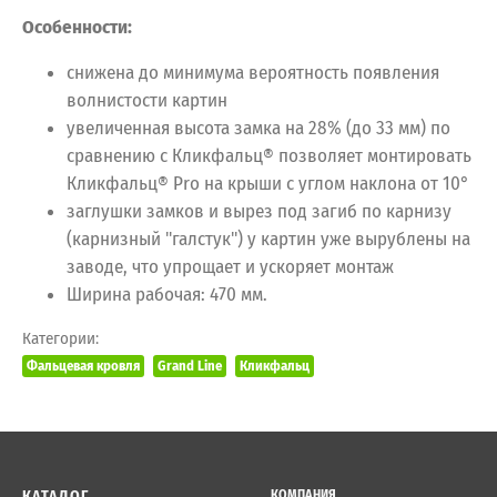
Особенности:
снижена до минимума вероятность появления
волнистости картин
увеличенная высота замка на 28% (до 33 мм) по
сравнению с Кликфальц® позволяет монтировать
Кликфальц® Pro на крыши с углом наклона от 10°
заглушки замков и вырез под загиб по карнизу
(карнизный "галстук") у картин уже вырублены на
заводе, что упрощает и ускоряет монтаж
Ширина рабочая: 470 мм.
Категории:
Фальцевая кровля
Grand Line
Кликфальц
КАТАЛОГ
КОМПАНИЯ