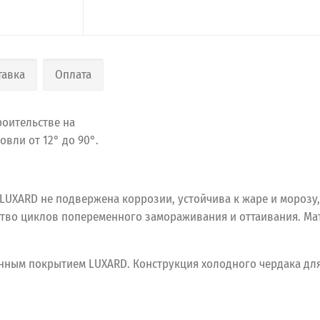
тавка
Оплата
роительстве на
вли от 12° до 90°.
XARD не подвержена коррозии, устойчива к жаре и морозу, 
во циклов попеременного замораживания и оттаивания. Мат
нным покрытием LUXARD. Конструкция холодного чердака дл