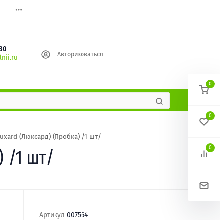
630
Авторизоваться
nii.ru
0
0
uxard (Люксард) (Пробка) /1 шт/
0
 /1 шт/
Артикул
007564