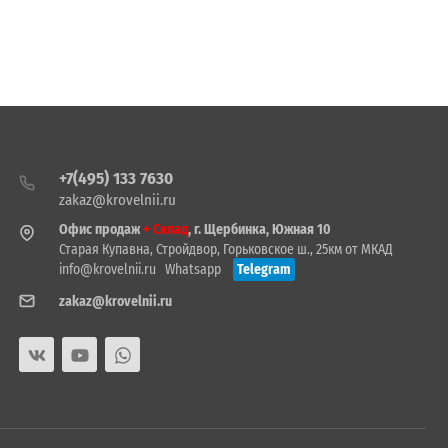
+7(495) 133 7630
zakaz@krovelnii.ru
Офис продаж
+ Склад
, г. Щербинка, Южная 10
Старая Купавна, Стройдвор, Горьковское ш., 25км от МКАД
info@krovelnii.ru
Whatsapp
Telegram
zakaz@krovelnii.ru