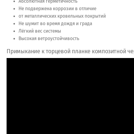
Абсолютная герметичность
Не подвержена коррозии в отличие
от металлических кровельных покрытий
Не шумит во время дождя и града
Лёгкий вес системы
Высокая ветроустойчивость
Примыкание к торцевой планке композитной ч