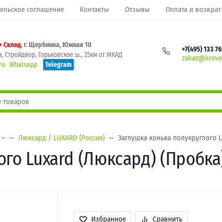
ельское соглашение
Контакты
Отзывы
Оплата и возврат
+ Склад
, г. Щербинка, Южная 10
+7(495) 133 7
, Стройдвор, Горьковское ш., 25км от МКАД
zakaz@krovel
ru
Whatsapp
Telegram
Люксард / LUXARD (Россия)
Заглушка конька полукруглого L
го Luxard (Люксард) (Пробка)
Избранное
Сравнить