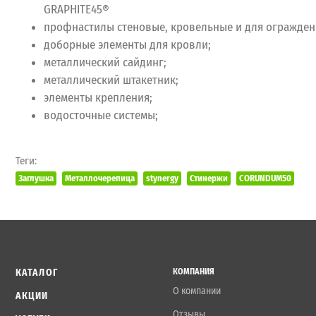
GRAPHITE45®
профнастилы стеновые, кровельные и для ограждений 
доборные элементы для кровли;
металлический сайдинг;
металлический штакетник;
элементы крепления;
водосточные системы;
Теги:
Заглушка
Металлочерепица
stynergy
Стинержи
CORUNDUM50
КАТАЛОГ
КОМПАНИЯ
О компании
АКЦИИ
Отзывы