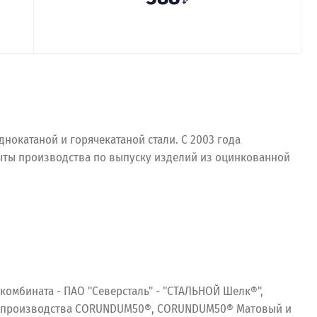
₽
окатаной и горячекатаной стали. С 2003 года
рыты производства по выпуску изделий из оцинкованной
комбината - ПАО "Северсталь" - "СТАЛЬНОЙ Шелк®",
го производства CORUNDUM50®, CORUNDUM50® Матовый и