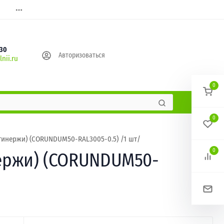
630
Авторизоваться
nii.ru
0
0
Стинержи) (CORUNDUM50-RAL3005-0.5) /1 шт/
0
нержи) (CORUNDUM50-