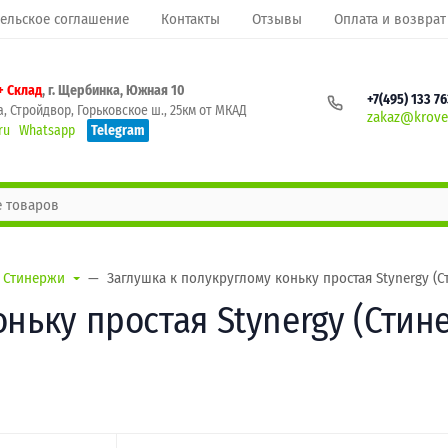
ельское соглашение
Контакты
Отзывы
Оплата и возврат
+ Склад
, г. Щербинка, Южная 10
+7(495) 133 7
, Стройдвор, Горьковское ш., 25км от МКАД
zakaz@krovel
ru
Whatsapp
Telegram
Стинержи
Заглушка к полукруглому коньку простая Stynergy (
оньку простая Stynergy (Сти