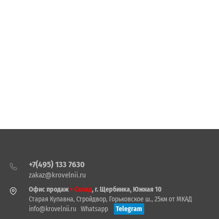
+7(495) 133 7630
zakaz@krovelnii.ru
Офис продаж
+ Склад
, г. Щербинка, Южная 10
Старая Купавна, Стройдвор, Горьковское ш., 25км от МКАД
info@krovelnii.ru
Whatsapp
Telegram