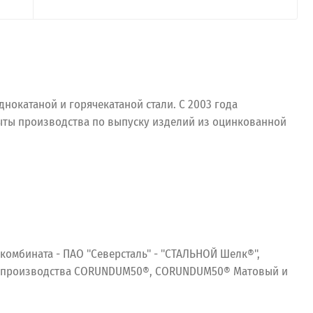
окатаной и горячекатаной стали. С 2003 года
рыты производства по выпуску изделий из оцинкованной
комбината - ПАО "Северсталь" - "СТАЛЬНОЙ Шелк®",
го производства CORUNDUM50®, CORUNDUM50® Матовый и