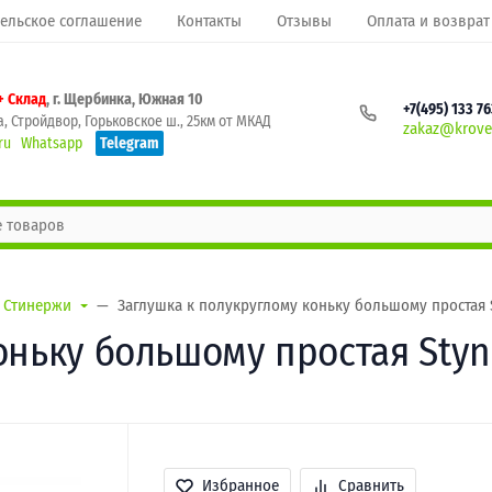
ельское соглашение
Контакты
Отзывы
Оплата и возврат
+ Склад
, г. Щербинка, Южная 10
+7(495) 133 7
, Стройдвор, Горьковское ш., 25км от МКАД
zakaz@krovel
ru
Whatsapp
Telegram
Стинержи
Заглушка к полукруглому коньку большому простая S
ньку большому простая Styne
Избранное
Сравнить