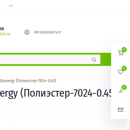
630
Авторизоваться
nii.ru
0
0
tynergy (Полиэстер-7024-0.45)
0
rgy (Полиэстер-7024-0.45)