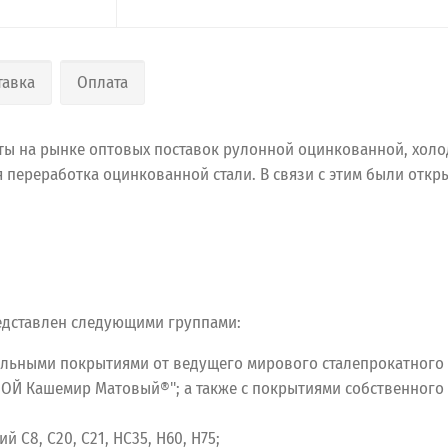
тавка
Оплата
ы на рынке оптовых поставок рулонной оцинкованной, холодн
переработка оцинкованной стали. В связи с этим были отк
едставлен следующими группами:
миальными покрытиями от ведущего мирового сталепрокатного 
ЬНОЙ Кашемир Матовый®"; а также с покрытиями собственно
С8, С20, С21, НС35, Н60, Н75;