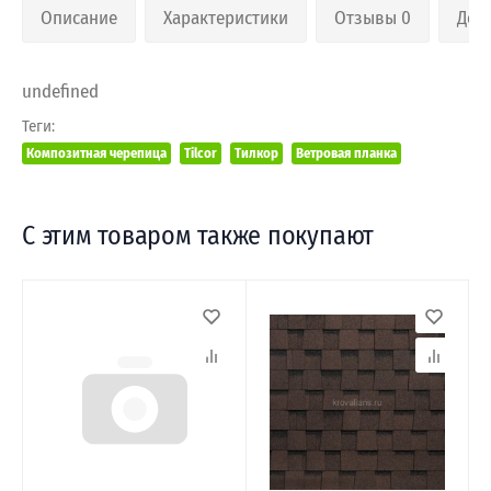
Описание
Характеристики
Отзывы 0
Дос
undefined
Теги:
Композитная черепица
Tilcor
Тилкор
Ветровая планка
С этим товаром также покупают