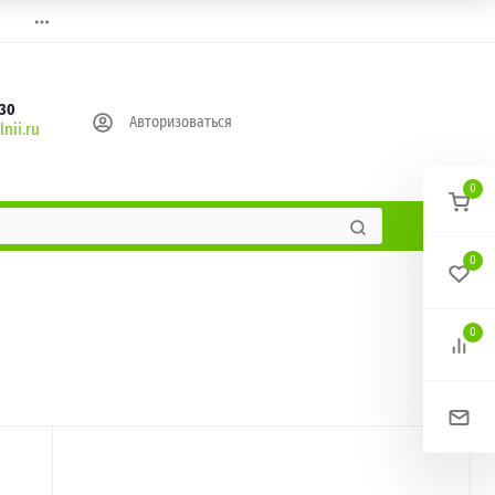
630
Авторизоваться
nii.ru
0
0
0