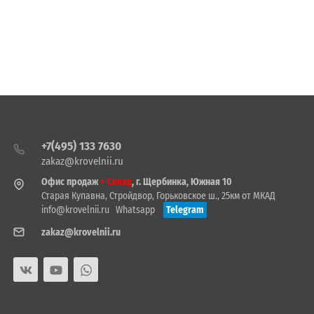
+7(495) 133 7630
zakaz@krovelnii.ru
Офис продаж
+ Склад
, г. Щербинка, Южная 10
Старая Купавна, Стройдвор, Горьковское ш., 25км от МКАД
info@krovelnii.ru
Whatsapp
Telegram
zakaz@krovelnii.ru