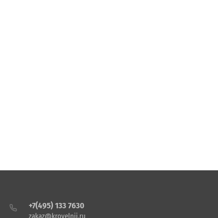
+7(495) 133 7630
zakaz@krovelnii.ru