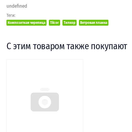
undefined
Теги:
Композитная черепица
Tilcor
Тилкор
Ветровая планка
С этим товаром также покупают