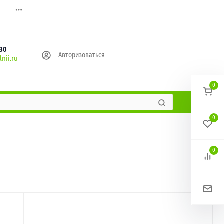
630
Авторизоваться
nii.ru
0
0
0