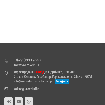
+7(495) 133 7630
zakaz@krovelnii.ru
Офис продаж
+ Склад
, г. Щербинка, Южная 10
Старая Купавна, Стройдвор, Горьковское ш., 25км от МКАД
info@krovelnii.ru
Whatsapp
Telegram
zakaz@krovelnii.ru