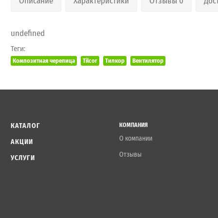
Описание
Характеристики
Отзывы 0
Дос
undefined
Теги:
Композитная черепица
Tilcor
Тилкор
Вентилятор
КАТАЛОГ
КОМПАНИЯ
О компании
АКЦИИ
Отзывы
УСЛУГИ