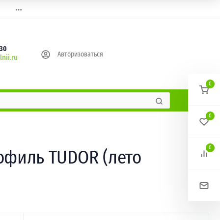
630
Авторизоваться
nii.ru
0
0
0
рофиль TUDOR (лето