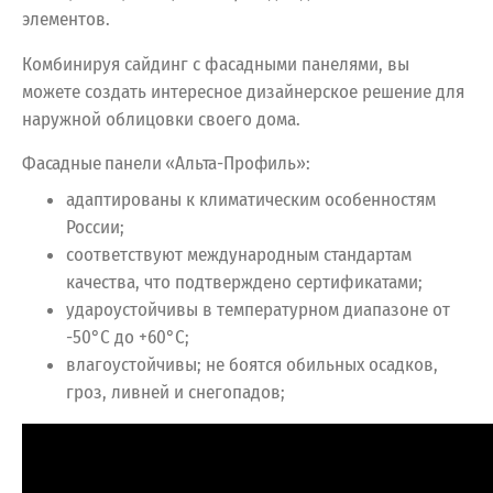
элементов.
Комбинируя сайдинг с фасадными панелями, вы
можете создать интересное дизайнерское решение для
наружной облицовки своего дома.
Фасадные панели «Альта-Профиль»:
адаптированы к климатическим особенностям
России;
соответствуют международным стандартам
качества, что подтверждено сертификатами;
удароустойчивы в температурном диапазоне от
-50°С до +60°С;
влагоустойчивы; не боятся обильных осадков,
гроз, ливней и снегопадов;