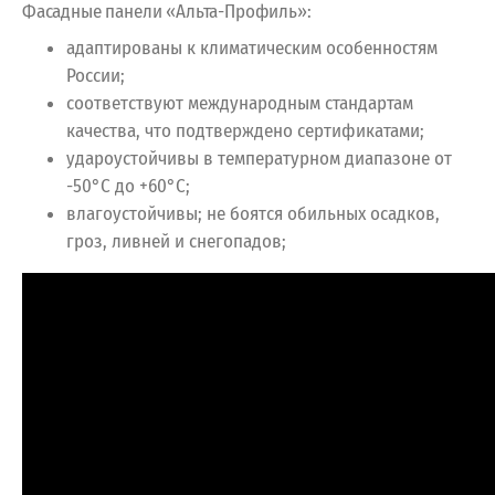
Фасадные панели «Альта-Профиль»:
адаптированы к климатическим особенностям
России;
соответствуют международным стандартам
качества, что подтверждено сертификатами;
удароустойчивы в температурном диапазоне от
-50°С до +60°С;
влагоустойчивы; не боятся обильных осадков,
гроз, ливней и снегопадов;