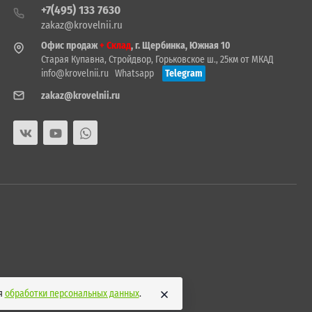
+7(495) 133 7630
zakaz@krovelnii.ru
Офис продаж
+ Склад
, г. Щербинка, Южная 10
Старая Купавна, Стройдвор, Горьковское ш., 25км от МКАД
info@krovelnii.ru
Whatsapp
Telegram
zakaz@krovelnii.ru
ия
обработки персональных данных
.