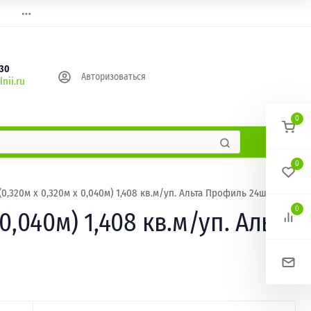
630
Авторизоваться
nii.ru
0
0
,320м х 0,320м х 0,040м) 1,408 кв.м/уп. Альта Профиль 24шт/уп
0
,040м) 1,408 кв.м/уп. Альта