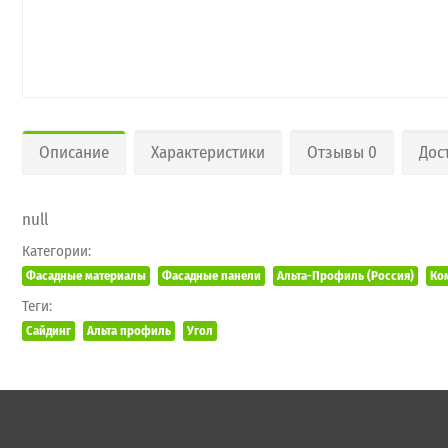
Описание
Характеристики
Отзывы 0
Дос
null
Категории:
Фасадные материалы
Фасадные панели
Альта-Профиль (Россия)
Ко
Теги:
Сайдинг
Альта профиль
Угол